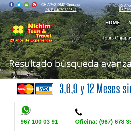
CHIAPAS DMC Operator
Wha
96710
RNT: 04070782547
HOME
Tours Chiapas
Resultado búsqueda avanz
967 100 03 91
Oficina: (967) 678 3