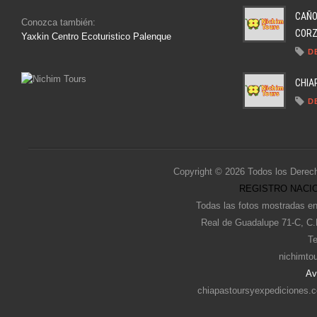
CAÑO
Conozca también:
CORZO
Yaxkin Centro Ecoturistico Palenque
D
CHIA
D
Copyright © 2026 Todos los Derec
REGISTRO NACIO
Todas las fotos mostradas en
Real de Guadalupe 71-C, C.
Te
nichimto
Av
chiapastoursyexpediciones