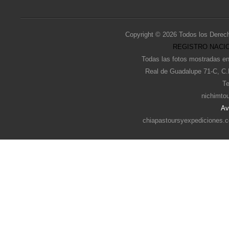
Copyright © 2026 Todos los Derec
REGISTRO NACIO
Todas las fotos mostradas en
Real de Guadalupe 71-C, C.
Te
nichimto
Av
chiapastoursyexpediciones