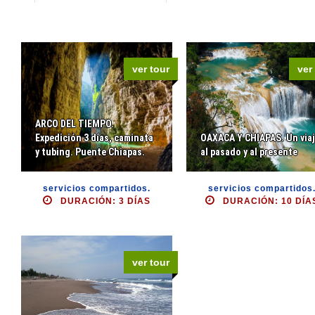
ver tour
ver
ARCO DEL TIEMPO.
Expedición 3 días, caminata
OAXACA Y CHIAPAS. Un via
y tubing. Puente Chiapas.
al pasado y al presente
servicios compartidos.
servicios compartidos
DURACIÓN: 3 DÍAS
DURACIÓN: 10 DÍA
ver tour