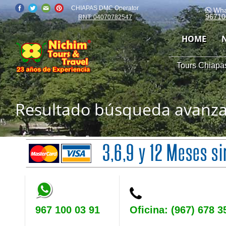
CHIAPAS DMC Operator
Wha
96710
RNT: 04070782547
HOME
Tours Chiapas
Resultado búsqueda avanz
967 100 03 91
Oficina: (967) 678 3