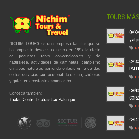
TOURS MÁ
OAXAC
y al 
NICHIM TOURS es una empresa familiar que se
D
ha propuesto desde sus inicios en 1997 la oferta
de paquetes tanto convencionales y de
CASC
naturaleza, actividades de caminatas, campismo
en áreas naturales poniendo énfasis en la calidad
PALEN
de los servicios con personal de oficina, chóferes
D
y guías en constante capacitación.
CAÑO
Conozca también:
CORZO
Yaxkin Centro Ecoturistico Palenque
D
CHIA
D