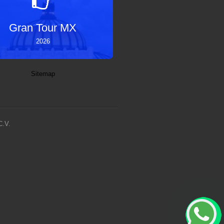
Gran Tour MX
2026
Sitemap
C.V.