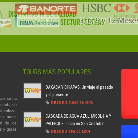
TOURS MÁS POPULARES
OAXACA Y CHIAPAS. Un viaje al pasado
y al presente
que se ha
DESDE $ 7,000.00 MXN
oferta de
turaleza,
CASCADA DE AGUA AZUL, MISOL-HA Y
en áreas
ad de los
PALENQUE. Inicia en San Cristobal
es y guías
DESDE $ 550.00 MXN