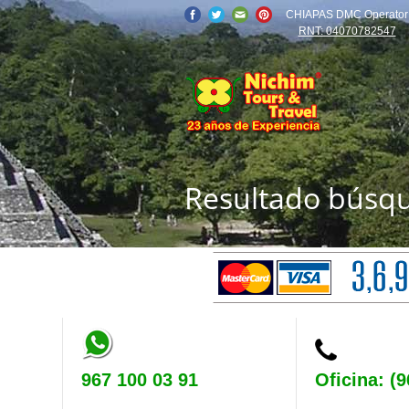
CHIAPAS DMC Operator
RNT: 04070782547
Resultado búsq
967 100 03 91
Oficina: (9