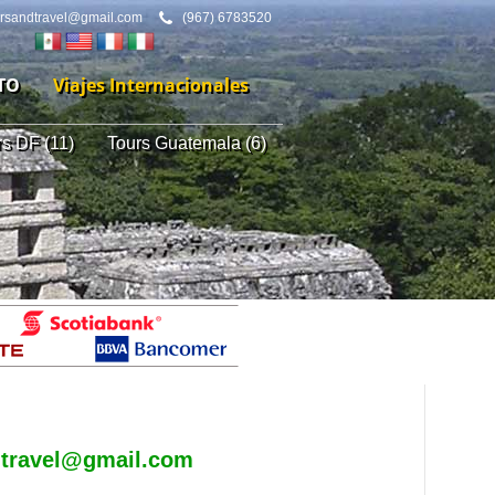
ursandtravel@gmail.com
(967) 6783520
TO
Viajes Internacionales
rs DF (11)
Tours Guatemala (6)
dtravel@gmail.com