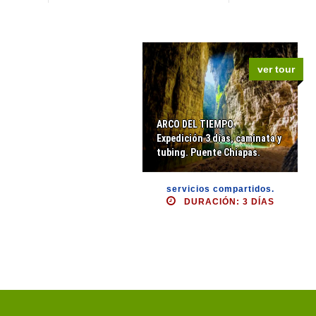
ver tour
ARCO DEL TIEMPO.
Expedición 3 días, caminata y
tubing. Puente Chiapas.
servicios compartidos.
DURACIÓN: 3 DÍAS