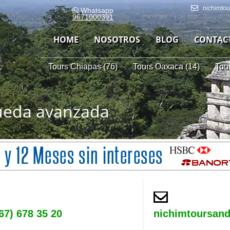
nichimto
Whatsapp
9671000391
HOME
NOSOTROS
BLOG
CONTAC
Tours Chiapas (76)
Tours Oaxaca (14)
Tou
ueda avanzada
67) 678 35 20
nichimtoursan