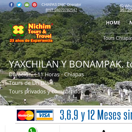
CHIAPAS DMC Operator
Wha
96710
RNT: 04070782547
HOME
Tours Chiapas
YAXCHILAN Y BONAMPAK. to
Duración
: 11 Horas - Chiapas
Tours de Un Día
Tours privados y compartidos.