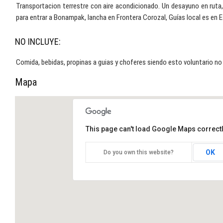
Transportacion terrestre con aire acondicionado.
Un desayuno en ruta
para entrar a Bonampak, lancha en Frontera Corozal, Guías local es en E
NO INCLUYE:
Comida, bebidas, propinas a guias y choferes siendo esto voluntario no 
Mapa
This page can't load Google Maps correctl
OK
Do you own this website?
YAXCHILAN Y BONAMPAK. tour
de1 DIA. desde Palenque