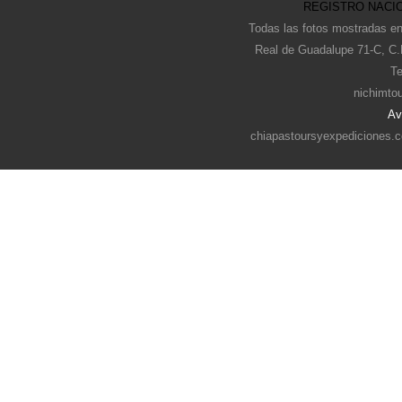
REGISTRO NACIO
Todas las fotos mostradas en
Real de Guadalupe 71-C, C.
Te
nichimto
Av
chiapastoursyexpediciones