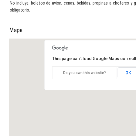
No incluye: boletos de avion, cenas, bebidas, propinas a choferes y g
obligatorio.
Mapa
This page can't load Google Maps correctl
OK
Do you own this website?
GUACAMAYAS Y LAS NUBES.
¡Viaje a travez de la naturaleza!