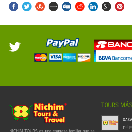
TOURS MÁ
OAXAC
y al 
NICHIM TOURS es una empresa familiar que se