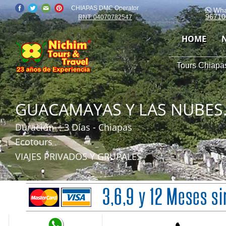
CHIAPAS DMC Operator
Wha
96710
RNT: 04070782547
HOME
Tours Chiapas
GUACAMAYAS Y LAS NUBES. ¡V
Duración
: 3 Días - Chiapas
Ecotours
VIAJES PRIVADOS Y GRUPALES