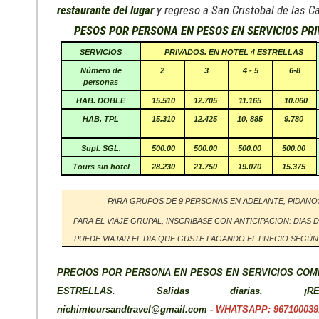
restaurante del lugar
y regreso a San Cristobal de las C
PESOS POR PERSONA EN PESOS EN SERVICIOS PR
SERVICIOS
PRIVADOS. EN HOTEL 4 ESTRELLAS
Número de
2
3
4 - 5
6-8
personas
HAB. DOBLE
15.510
12.705
11.165
10.060
HAB. TPL
15.310
12.425
10, 885
9.780
Supl. SGL.
500.00
500.00
500.00
500.00
Tours sin hotel
28.230
21.750
19.070
15.375
PARA GRUPOS DE 9 PERSONAS EN ADELANTE, PIDANO
PARA EL VIAJE GRUPAL, INSCRIBASE CON ANTICIPACION: DIAS 
PUEDE VIAJAR EL DIA QUE GUSTE PAGANDO EL PRECIO SEGÚ
PRECIOS POR PERSONA EN PESOS EN SERVICIOS COM
ESTRELLAS. Salidas diarias. ¡R
nichimtoursandtravel@gmail.com
- WHATSAPP: 967100039