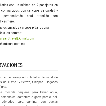
diarias con un mínimo de 2 pasajeros en
s compartidos. con servicios de calidad y
n personalizada, será atendido con
d y esmero.
vicios privados y grupos pídanos una
ón a los correos:
oursandtravel@gmail.com
chimtours.com.mx
RVACIONES
n en el aeropuerto, hotel o terminal de
s de Tuxtla Gutiérrez, Chiapas. Llegadas
ñana.
na mochila pequeña para llevar agua,
s personales, sombrero o gorra para el sol,
s cómodos para caminar con suelas