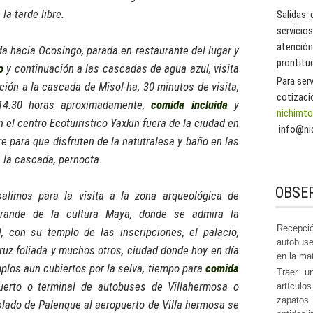
la tarde libre.
Salidas 
servicio
atenció
da hacia Ocosingo, parada en restaurante del lugar y
prontitu
o
y continuación a las cascadas de agua azul, visita
Para ser
ión a la cascada de Misol-ha, 30 minutos de visita,
cotizaci
14:30 horas aproximadamente,
comida incluida
y
nichimt
 el centro Ecotuiristico Yaxkin fuera de la ciudad en
info@ni
re para que disfruten de la natutralesa y baño en las
 la cascada, pernocta.
OBSE
alimos para la visita a la zona arqueológica de
rande de la cultura Maya, donde se admira la
Recepció
l, con su templo de las inscripciones, el palacio,
autobuse
cruz foliada y muchos otros, ciudad donde hoy en día
en la ma
plos aun cubiertos por la selva, tiempo para
comida
Traer u
uerto o terminal de autobuses de Villahermosa o
artículo
zapato
slado de Palenque al aeropuerto de Villa hermosa se