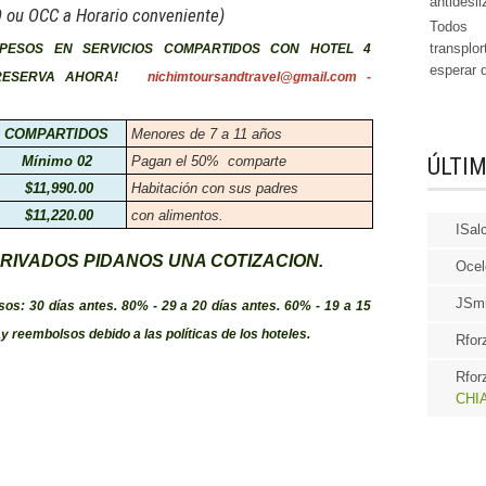
antidesli
 ou OCC a Horario conveniente)
Todos 
transplo
PESOS EN SERVICIOS COMPARTIDOS CON HOTEL 4
esperar 
s. ¡RESERVA AHORA!
nichimtoursandtravel@gmail.com -
COMPARTIDOS
Menores de 7 a 11 años
Mínimo 02
Pagan el 50% comparte
ÚLTI
$11,990.00
Habitación con sus padres
$11,220.00
con alimentos.
ISal
PRIVADOS PIDANOS UNA COTIZACION.
Ocel
JSmi
sos: 30 días antes. 80% - 29 a 20 días antes. 60% - 19 a 15
 reembolsos debido a las políticas de los hoteles.
Rfor
Rfor
CHIA