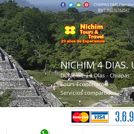
CHIAPAS DMC Operator
RNT: 04070782547
NICHIM 4 DIAS. U
Duración
: 4 Días - Chiapas
Tours Económicos
Servicios compartidos.