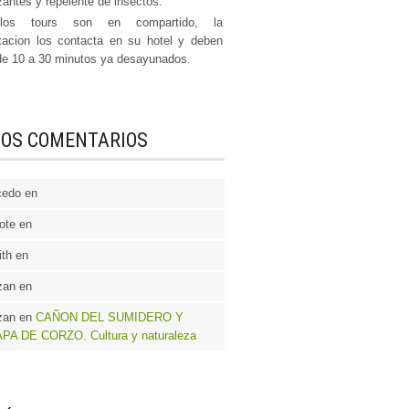
zantes y repelente de insectos.
los tours son en compartido, la
rtacion los contacta en su hotel y deben
de 10 a 30 minutos ya desayunados.
MOS COMENTARIOS
cedo en
ote en
th en
zan en
zan en
CAÑON DEL SUMIDERO Y
PA DE CORZO. Cultura y naturaleza