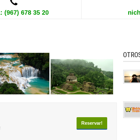
: (967) 678 35 20
nic
OTRO
Reservar!
z