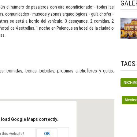
GALER
gún el número de pasajeros con aire acondicionado - todas las
cas, comunidades - museos y zonas arqueológicas - guía chofer -
ntras se está a bordo del vehículo, 3 desayunos, 2 comidas, 2
otel de 4 estrellas. 1 noche en Palenque en hotel de la ciudad o
ñas.
TAGS
s, comidas, cenas, bebidas, propinas a choferes y guías,
NICHIM
Mexico
t load Google Maps correctly.
OK
 this website?
HIM 4 DIAS. Una mirada al