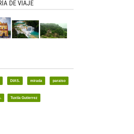
ÍA DE VIAJE
DIAS.
mirada
paraiso
.
Tuxtla Gutierrez