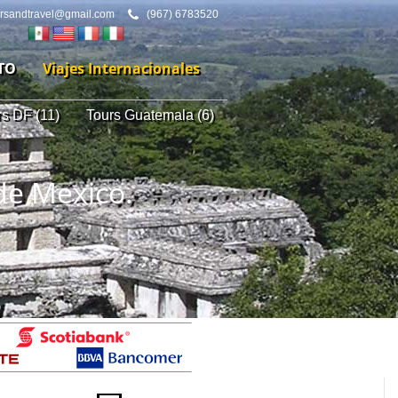
ursandtravel@gmail.com
(967) 6783520
TO
Viajes Internacionales
rs DF (11)
Tours Guatemala (6)
de Mexico.