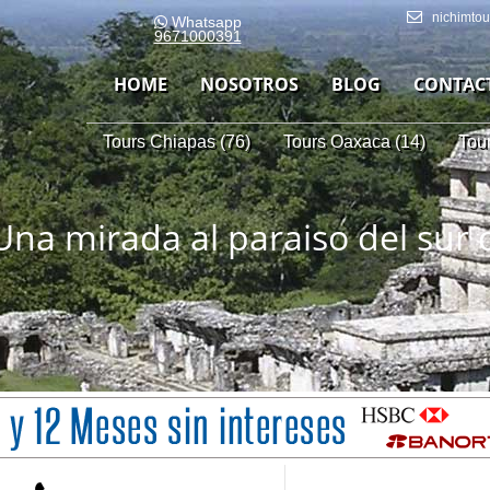
nichimto
Whatsapp
9671000391
HOME
NOSOTROS
BLOG
CONTAC
Tours Chiapas (76)
Tours Oaxaca (14)
Tou
na mirada al paraiso del sur 