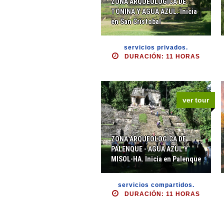
ZONA ARQUEOLOGICA DE
TONINA Y AGUA AZUL. Inicia
en San Cristobal
servicios privados.
DURACIÓN: 11 HORAS
ver tour
ZONA ARQUEOLOGICA DE
PALENQUE - AGUA AZUL Y
MISOL-HA. Inicia en Palenque
servicios compartidos.
DURACIÓN: 11 HORAS