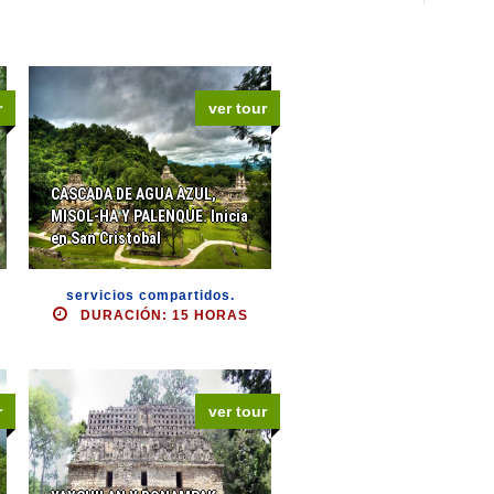
r
ver tour
CASCADA DE AGUA AZUL,
MISOL-HA Y PALENQUE. Inicia
en San Cristobal
servicios compartidos.
DURACIÓN: 15 HORAS
r
ver tour