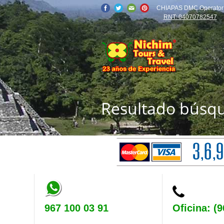
CHIAPAS DMC Operator
RNT: 04070782547
Resultado búsq
967 100 03 91
Oficina: (9