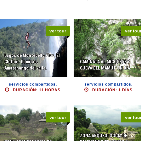
ver tour
ver tou
Lagos de Montebello Plus, El
Chiflon, Comitan,
CAMINATA AL ARCOTETE Y
Amatenango del valle.
CUEVA DEL MAMUT UN DIA.
servicios compartidos.
servicios compartidos.
DURACIÓN: 11 HORAS
DURACIÓN: 1 DÍAS
ver tour
ver tou
ZONA ARQUEOLÓGICA DE