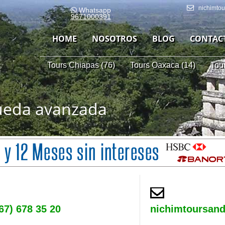
nichimto
Whatsapp
9671000391
HOME
NOSOTROS
BLOG
CONTAC
Tours Chiapas (76)
Tours Oaxaca (14)
Tou
ueda avanzada
67) 678 35 20
nichimtoursan