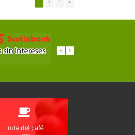
1
2
3
4
ruta del café