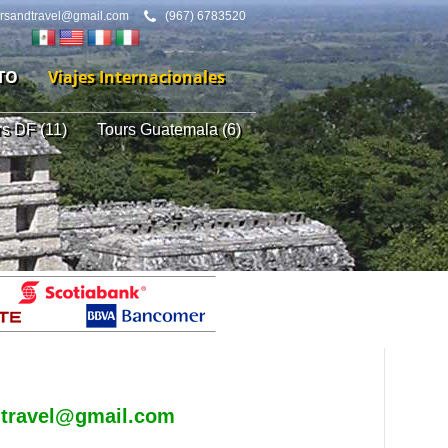
ursandtravel@gmail.com
(967) 6783520
TO
Viajes Internacionales
rs DF (11)
Tours Guatemala (6)
dtravel@gmail.com