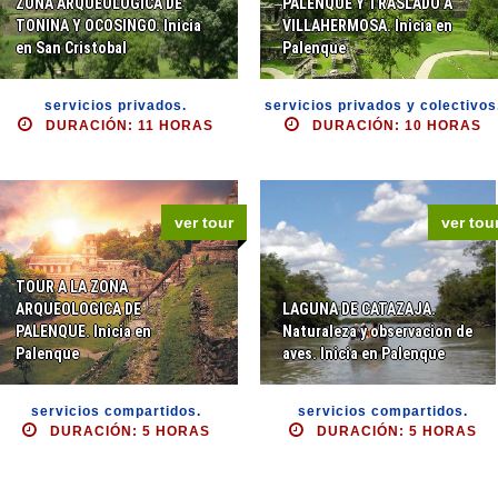
ZONA ARQUEOLOGICA DE
PALENQUE Y TRASLADO A
TONINA Y OCOSINGO. Inicia
VILLAHERMOSA. Inicia en
en San Cristobal
Palenque
servicios privados.
servicios privados y colectivos
DURACIÓN: 11 HORAS
DURACIÓN: 10 HORAS
ver tour
ver tou
TOUR A LA ZONA
ARQUEOLOGICA DE
LAGUNA DE CATAZAJA.
PALENQUE. Inicia en
Naturaleza y observacion de
Palenque
aves. Inicia en Palenque
servicios compartidos.
servicios compartidos.
DURACIÓN: 5 HORAS
DURACIÓN: 5 HORAS