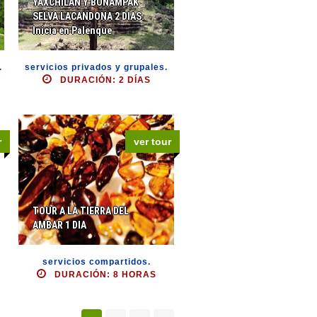
YAXCHILAN Y BONAMPAK
SELVA LACANDONA 2 DIAS.
Inicia en Palenque
.
servicios privados y grupales.
DURACIÓN: 2 DÍAS
r
ver tour
TOUR A LA TIERRA DEL
AMBAR 1 DIA
servicios compartidos.
DURACIÓN: 8 HORAS