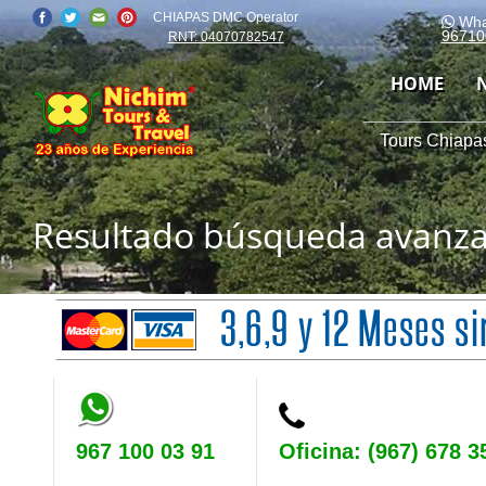
CHIAPAS DMC Operator
Wha
96710
RNT: 04070782547
HOME
Tours Chiapas
Resultado búsqueda avanz
967 100 03 91
Oficina: (967) 678 3