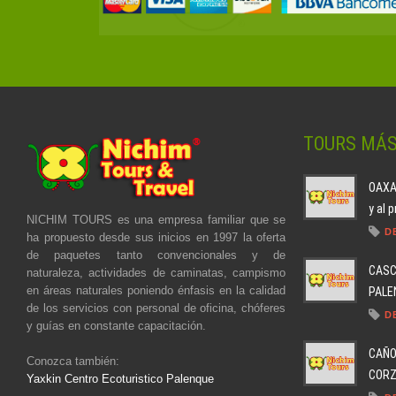
TOURS MÁ
OAXAC
y al 
NICHIM TOURS es una empresa familiar que se
D
ha propuesto desde sus inicios en 1997 la oferta
de paquetes tanto convencionales y de
CASC
naturaleza, actividades de caminatas, campismo
en áreas naturales poniendo énfasis en la calidad
PALEN
de los servicios con personal de oficina, chóferes
D
y guías en constante capacitación.
CAÑO
Conozca también:
CORZO
Yaxkin Centro Ecoturistico Palenque