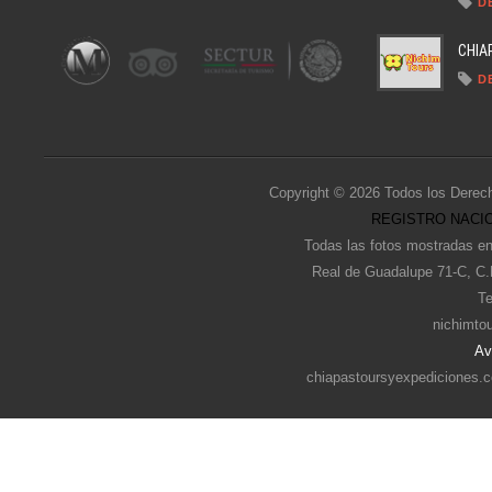
D
CHIA
D
Copyright © 2026 Todos los Derec
REGISTRO NACIO
Todas las fotos mostradas en
Real de Guadalupe 71-C, C.
Te
nichimto
Av
chiapastoursyexpediciones