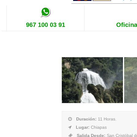
967 100 03 91
Oficina
Duración
:
11 Horas.
Lugar
:
Chiapas
Salida Desde
:
San Cristóbal d