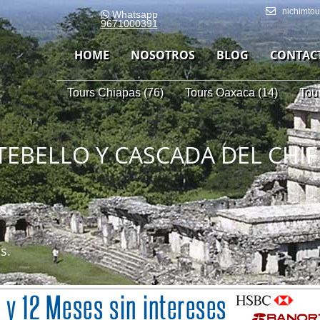
nichimto
Whatsapp
9671000391
HOME
NOSOTROS
BLOG
CONTAC
Tours Chiapas (76)
Tours Oaxaca (14)
Tou
EBELLO Y CASCADA DEL CHIF
as
s.