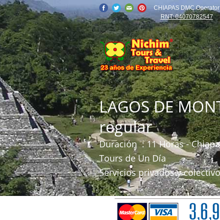
CHIAPAS DMC Operator
RNT: 04070782547
LAGOS DE MONT
regular
Duración
: 11 Horas - Chiap
Tours de Un Día
Servicios privados y colectivo