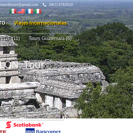
ursandtravel@gmail.com
(967) 6783520
TO
Viajes Internacionales
rs DF (11)
Tours Guatemala (6)
LON. Tour