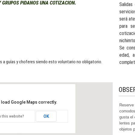
Y GRUPOS PIDANOS UNA COTIZACION.
Salidas
servicio
será ate
para se
coti
nichimt
Se cons
edad, a
as a guías y choferes siendo esto voluntario no obligatorio.
complet
OBSE
t load Google Maps correctly.
Reserve 
comodos 
OK
 this website?
OS DE MONTEBELLO Y
gusta el
CADA DEL CHIFLON. Tour
lentes p
lar
objetos 