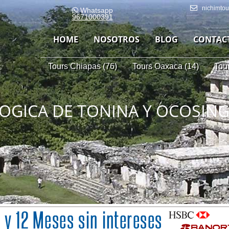
nichimto
Whatsapp
9671000391
HOME
NOSOTROS
BLOG
CONTAC
Tours Chiapas (76)
Tours Oaxaca (14)
Tou
ICA DE TONINA Y OCOSINGO.
as