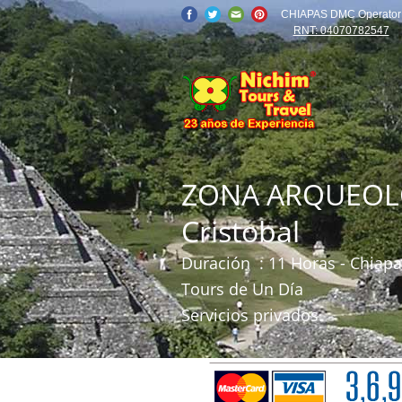
CHIAPAS DMC Operator
RNT: 04070782547
ZONA ARQUEOLOG
Cristobal
Duración
: 11 Horas - Chiap
Tours de Un Día
Servicios privados.