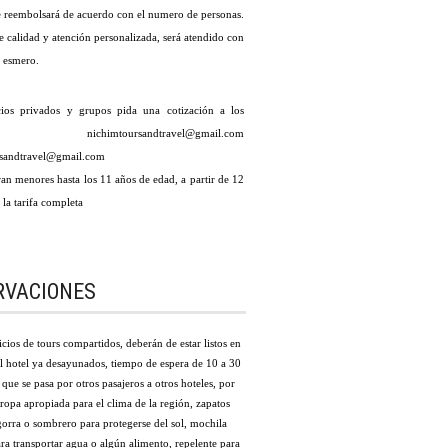
le reembolsará de acuerdo con el numero de personas.
e calidad y atención personalizada, será atendido con
y esmero.
cios privados y grupos pida una cotización a los
s: nichimtoursandtravel@gmail.com
rsandtravel@gmail.com
an menores hasta los 11 años de edad, a partir de 12
la tarifa completa
RVACIONES
icios de tours compartidos, deberán de estar listos en
l hotel ya desayunados, tiempo de espera de 10 a 30
que se pasa por otros pasajeros a otros hoteles, por
 ropa apropiada para el clima de la región, zapatos
orra o sombrero para protegerse del sol, mochila
a transportar agua o algún alimento, repelente para