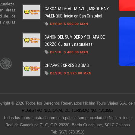
turaleza,
CASCADA DE AGUA AZUL, MISOL-HA Y
en áreas
PALENQUE. Inicia en San Cristobal
ad de los
s y guías
DESDE $ 550.00 MXN
CAÑON DEL SUMIDERO Y CHIAPA DE
CORZO. Cultura y naturaleza
DESDE $ 400.00 MXN
CHIAPAS EXPRESS 3 DIAS.
DESDE $ 2,920.00 MXN
yright © 2026 Todos los Derechos Reservados Nichim Tours Viajes S.A. de 
REGISTRO NACIONAL DE TURISMO NO. 4013552
Todas las fotos mostradas en esta página son propiedad de Nichim Tours
Real de Guadalupe 71-C, C.P. 29230, Barrio Guadalupe, SCLC Chiapas
Tel: (967) 678 3520