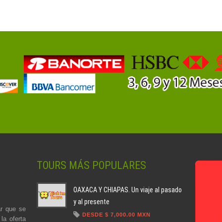
TOURS MÁS POPULARES
OAXACA Y CHIAPAS. Un viaje al pasado
y al presente
r que se
DESDE $ 7,000.00 MXN
la oferta