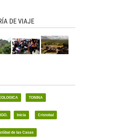
ÍA DE VIAJE
EOLOGICA
TONINA
NGO.
Inicia
Cristobal
stóbal de las Casas