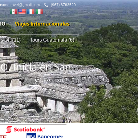
ursandtravel@gmail.com
(967) 6783520
TO
Viajes Internacionales
rs DF (11)
Tours Guatemala (6)
 Inicia en San