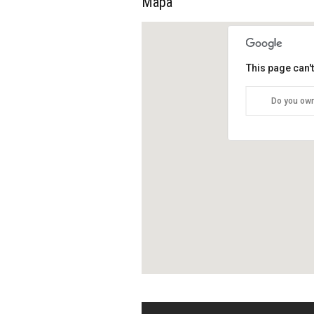
Mapa
This page can'
Do you own
ZON
TON
San