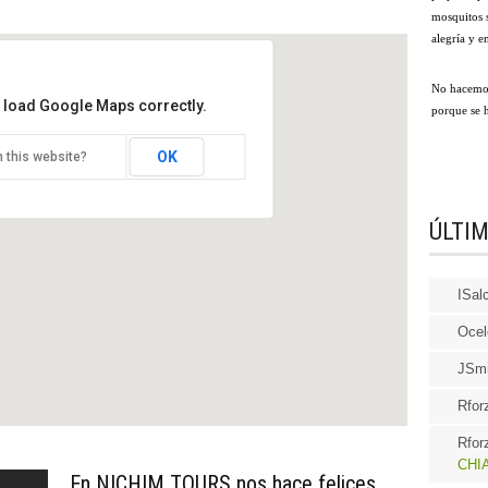
mosquitos s
alegría y e
No hacemos
t load Google Maps correctly.
porque se h
OK
 this website?
A ARQUEOLOGICA DE
INA Y OCOSINGO. Inicia en
 Cristobal
ÚLTI
ISal
Ocel
JSmi
Rfor
Rfor
CHIA
En NICHIM TOURS nos hace felices