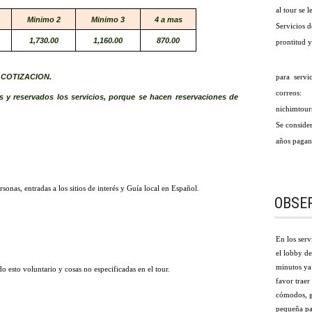
al tour se 
Minimo 2
Minimo 3
4 a mas
Servicios d
1,730.00
1,160.00
870.00
prontitud 
COTIZACION.
para servi
correo
y reservados los servicios, porque se hacen reservaciones de
nichimtou
Se consider
años pagan 
onas, entradas a los sitios de interés y Guía local en Español.
OBSE
En los serv
el lobby de
minutos ya 
o esto voluntario y cosas no especificadas en el tour.
favor traer
cómodos, g
pequeña par