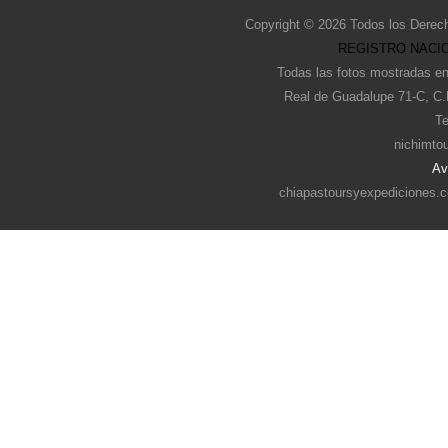
Copyright © 2026 Todos los Derec
REGISTRO NACIO
Todas las fotos mostradas en
Real de Guadalupe 71-C, C.
Te
nichimto
Av
chiapastoursyexpediciones