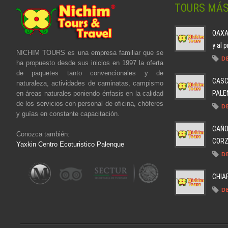
TOURS MÁ
OAXAC
y al 
NICHIM TOURS es una empresa familiar que se
D
ha propuesto desde sus inicios en 1997 la oferta
de paquetes tanto convencionales y de
CASC
naturaleza, actividades de caminatas, campismo
PALEN
en áreas naturales poniendo énfasis en la calidad
de los servicios con personal de oficina, chóferes
D
y guías en constante capacitación.
CAÑO
Conozca también:
CORZO
Yaxkin Centro Ecoturistico Palenque
D
CHIA
D