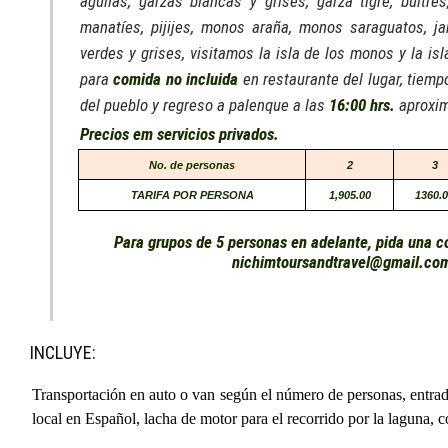
águilas, garzas blancas y grises, garza tigre, buitres
manatíes, pijijes, monos araña, monos saraguatos, ja
verdes y grises, visitamos la isla de los monos y la isl
para
comida no incluida
en restaurante del lugar, tiempo
del pueblo y regreso a palenque a las
16:00 hrs.
aproxi
Precios em servicios privados.
No. de personas
2
3
TARIFA POR PERSONA
1,905.00
1360.
Para grupos de 5 personas en adelante, pida una co
nichimtoursandtravel@gmail.co
INCLUYE:
Transportación en auto o van según el número de personas, entradas
local en Español, lacha de motor para el recorrido por la laguna, c