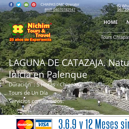
CHIAPAS DMC Operator
Wha
96710
RNT: 04070782547
HOME
Tours Chiapas
LAGUNA DE CATAZAJA. Natura
Inicia en Palenque
Duración
: 5 Horas - Chiapas
Tours de Un Día
Servicios compartidos.