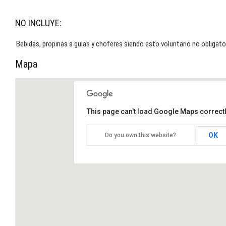
NO INCLUYE:
Bebidas, propinas a guias y choferes siendo esto voluntario no obligato
Mapa
This page can't load Google Maps correctl
LAGUNA DE CATAZAJA.
OK
Do you own this website?
Naturaleza y observacion de
aves. Inicia en Palenque