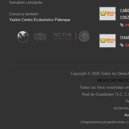
formation constante.
CAÑO
Conozca también:
CORZO
Yaxkin Centro Ecoturistico Palenque
D
CHIA
D
Copyright © 2026 Todos los Derec
REGISTRO NACIO
Todas las fotos mostradas en
Real de Guadalupe 71-C, C.
Te
nichimto
Av
chiapastoursyexpediciones