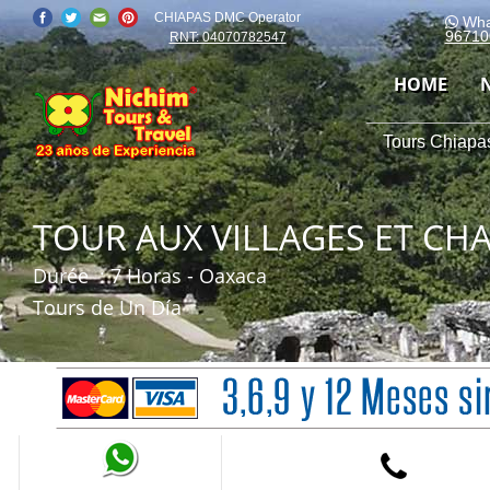
CHIAPAS DMC Operator
Wha
96710
RNT: 04070782547
HOME
Tours Chiapas
TOUR AUX VILLAGES ET CHA
Durée
: 7 Horas - Oaxaca
Tours de Un Día