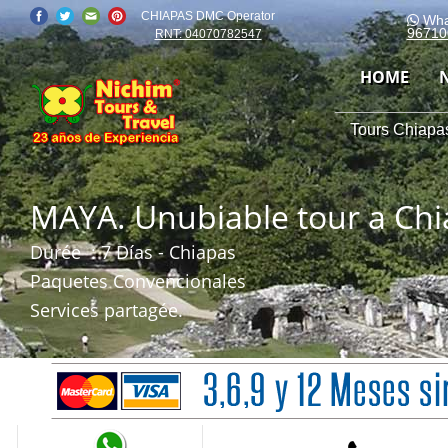
CHIAPAS DMC Operator
Wha
96710
RNT: 04070782547
HOME
Tours Chiapas
MAYA. Unubiable tour a Ch
Durée
: 7 Días - Chiapas
Paquetes Convencionales
Services partagée.