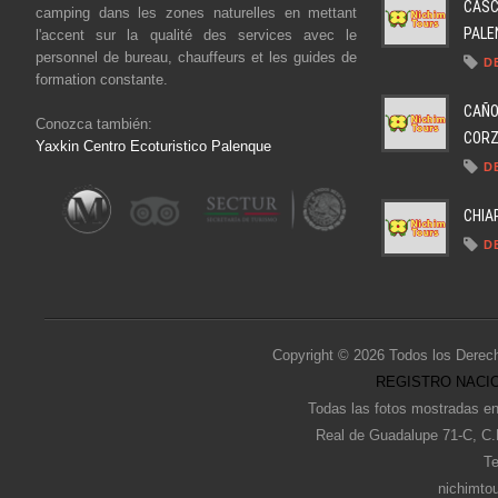
CASC
camping dans les zones naturelles en mettant
PALEN
l'accent sur la qualité des services avec le
personnel de bureau, chauffeurs et les guides de
D
formation constante.
CAÑO
Conozca también:
CORZO
Yaxkin Centro Ecoturistico Palenque
D
CHIA
D
Copyright © 2026 Todos los Derec
REGISTRO NACIO
Todas las fotos mostradas en
Real de Guadalupe 71-C, C.
Te
nichimto