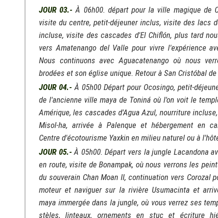
JOUR 03.-
À 06h00. départ pour la ville magique de 
visite du centre, petit-déjeuner inclus, visite des lacs 
incluse, visite des cascades d'El Chiflón, plus tard n
vers Amatenango del Valle pour vivre l'expérience ave
Nous continuons avec Aguacatenango où nous verr
brodées et son église unique. Retour à San Cristóbal de
JOUR 04.-
À 05h00 Départ pour Ocosingo, petit-déjeuner
de l'ancienne ville maya de Toniná où l'on voit le temp
Amérique, les cascades d'Agua Azul, nourriture incluse,
Misol-ha, arrivée à Palenque et hébergement en ca
Centre d'écotourisme Yaxkin en milieu naturel ou à l'hôtel
JOUR 05.-
À 05h00. Départ vers la jungle Lacandona ave
en route, visite de Bonampak, où nous verrons les peint
du souverain Chan Moan II, continuation vers Corozal p
moteur et naviguer sur la rivière Usumacinta et arrive
maya immergée dans la jungle, où vous verrez ses templ
stèles, linteaux, ornements en stuc et écriture hié