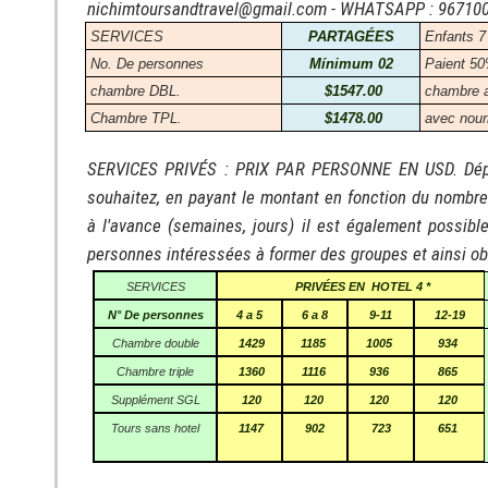
nichimtoursandtravel@gmail.com - WHATSAPP : 96710
SERVICES
PARTAGÉES
Enfants 7
No. De personnes
Mínimum 02
Paient 50
chambre DBL.
$1547.00
chambre a
Chambre TPL.
$1478.00
avec nourr
SERVICES PRIVÉS : PRIX PAR PERSONNE EN USD. Dépar
souhaitez, en payant le montant en fonction du nombre
à l'avance (semaines, jours) il est également possible 
personnes intéressées à former des groupes et ainsi obte
SERVICES
PRIVÉES EN
HOTEL 4 *
N° De personnes
4 a 5
6 a 8
9-11
12-19
Chambre double
1429
1185
1005
934
Chambre triple
1360
1116
936
865
Supplément SGL
120
120
120
120
Tours sans hotel
1147
902
723
651