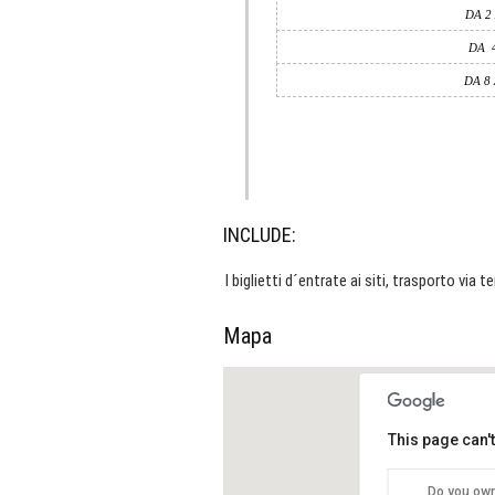
DA
2
DA
DA 8
INCLUDE:
I biglietti d´entrate ai siti, trasporto via te
Mapa
This page can'
Do you own