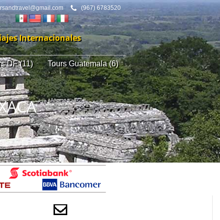
ursandtravel@gmail.com
(967) 6783520
iajes Internacionales
rs DF (11)
Tours Guatemala (6)
AXACA