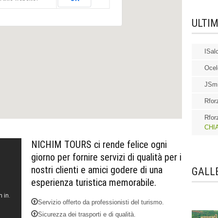
R AI VILLAGGI E CAPELLE D´
IOS IN OAXACA
ULTI
ISal
Ocel
JSmi
Rfor
Rfor
CHI
NICHIM TOURS ci rende felice ogni
giorno per fornire servizi di qualità per i
nostri clienti e amici godere di una
GALLE
esperienza turistica memorabile.
Servizio offerto da professionisti del turismo.
Sicurezza dei trasporti e di qualità.