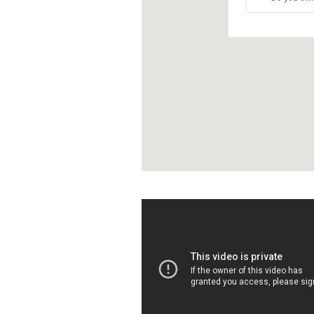
TOU
IND