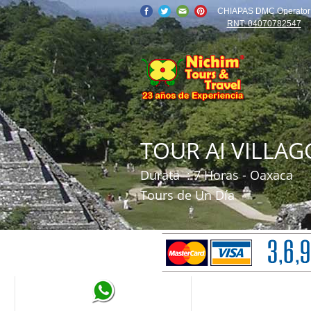
CHIAPAS DMC Operator
RNT: 04070782547
TOUR AI VILLAG
Durata
: 7 Horas - Oaxaca
Tours de Un Día