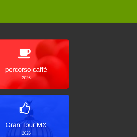
percorso caffè
2026
Gran Tour MX
2026