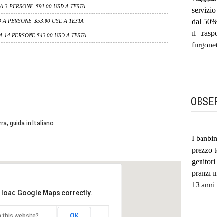
 A 3 PERSONE $91.00 USD A TESTA
servizi
dal 50% 
4 A PERSONE $53.00 USD A TESTA
il tras
 A 14 PERSONE $43.00 USD A TESTA
furgonet
OBSE
rra, guida in Italiano
I banbin
prezzo t
genitori
pranzi i
13 anni 
t load Google Maps correctly.
OK
 this website?