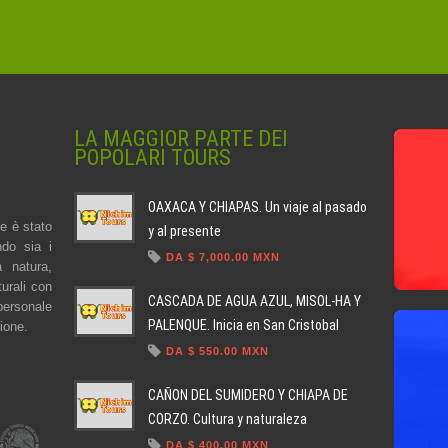
LA MAGGIOR PARTE DEI
POPOLARI TOURS
OAXACA Y CHIAPAS. Un viaje al pasado
e è stato
y al presente
ndo sia i
DA $ 7,000.00 MXN
a natura,
turali con
CASCADA DE AGUA AZUL, MISOL-HA Y
 personale
PALENQUE. Inicia en San Cristobal
zione.
DA $ 550.00 MXN
CAÑON DEL SUMIDERO Y CHIAPA DE
CORZO. Cultura y naturaleza
DA $ 400.00 MXN