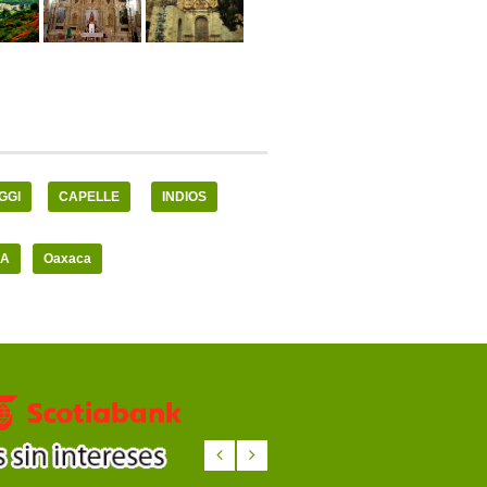
GGI
CAPELLE
INDIOS
CA
Oaxaca