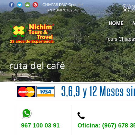
CHIAPAS DMC Operator
Wha
96710
RNT: 04070782547
HOME
Tours Chiapas
ruta del café
967 100 03 91
Oficina: (967) 678 3