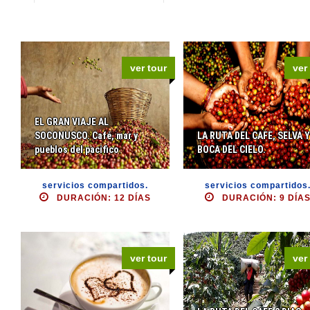
ver tour
ver
EL GRAN VIAJE AL
SOCONUSCO. Café, mar y
LA RUTA DEL CAFE, SELVA Y
pueblos del pacifico
BOCA DEL CIELO.
servicios compartidos.
servicios compartidos
DURACIÓN: 12 DÍAS
DURACIÓN: 9 DÍA
ver tour
ver