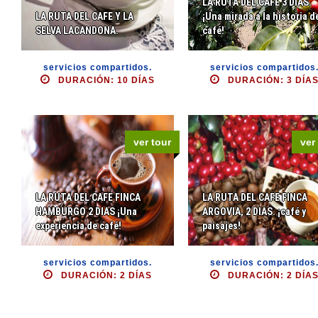
LA RUTA DEL CAFE 3 DIAS.
LA RUTA DEL CAFE Y LA
¡Una mirada a la historia d
SELVA LACANDONA.
café!
servicios compartidos.
servicios compartidos
DURACIÓN: 10 DÍAS
DURACIÓN: 3 DÍA
ver tour
ver
LA RUTA DEL CAFE FINCA
LA RUTA DEL CAFE FINCA
HAMBURGO 2 DIAS ¡Una
ARGOVIA, 2 DIAS. ¡café y
experiencia de café!
paisajes!
servicios compartidos.
servicios compartidos
DURACIÓN: 2 DÍAS
DURACIÓN: 2 DÍA