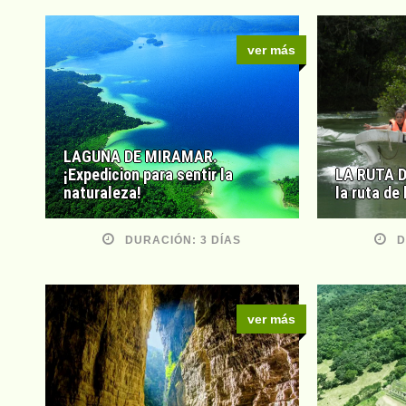
ver más
LAGUNA DE MIRAMAR.
¡Expedicion para sentir la
LA RUTA DE
naturaleza!
la ruta de
DURACIÓN: 3 DÍAS
D
ver más