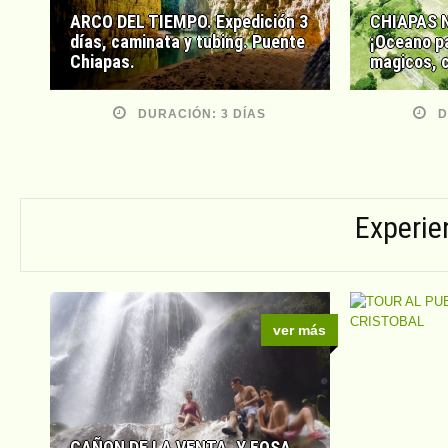
ARCO DEL TIEMPO. Expedición 3
CHIAPAS 
días, caminata y tubing. Puente
¡Oceano pa
Chiapas.
magicos, 
DURACIÓN: 3 DÍAS
D
Experie
ver más
CAÑON DE LA VENTA, Y FOSA