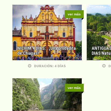
ver más
NICHIM 4 DIAS. . ¡Una probadita
ANTIGUAS
de Chiapas!
DIAS Natu
DURACIÓN: 4 DÍAS
D
ver más