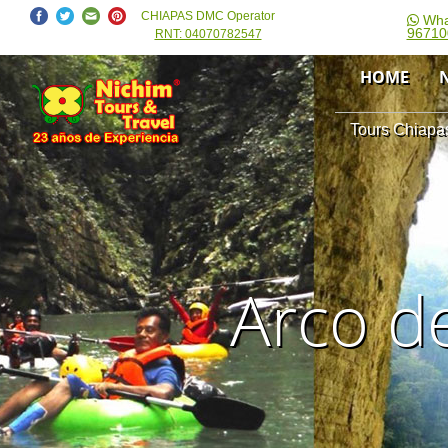
CHIAPAS DMC Operator
Wha
96710
RNT: 04070782547
HOME
Tours Chiapas
Arco de