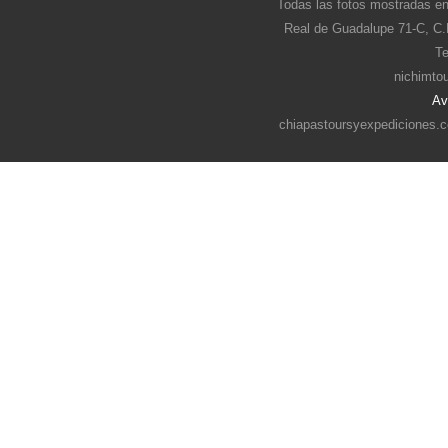
Todas las fotos mostradas en
Real de Guadalupe 71-C, C.
Te
nichimto
Av
chiapastoursyexpediciones