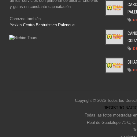
de los servicios con personal de oficina, chóferes
CASC
y guías en constante capacitación.
PALEN
Conozca también:
D
Yaxkin Centro Ecoturistico Palenque
CAÑO
CORZO
D
CHIA
D
Copyright © 2026 Todos los Derec
REGISTRO NACIO
Todas las fotos mostradas en
Real de Guadalupe 71-C, C.
Te