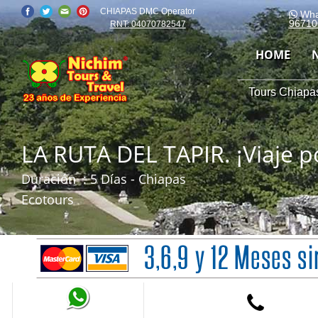
CHIAPAS DMC Operator
Wha
96710
RNT: 04070782547
HOME
Tours Chiapas
LA RUTA DEL TAPIR. ¡Viaje po
Duración
: 5 Días - Chiapas
Ecotours