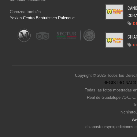
CAÑO
Conozca también:
CORZO
Yaxkin Centro Ecoturistico Palenque
D
CHIA
D
Copyright © 2026 Todos los Derec
REGISTRO NACIO
Todas las fotos mostradas en
Real de Guadalupe 71-C, C.
Te
nichimto
Av
chiapastoursyexpediciones