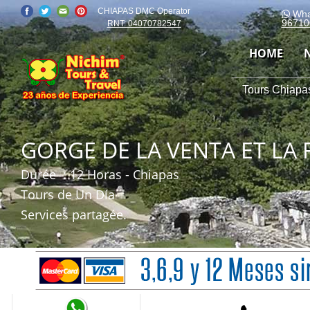
CHIAPAS DMC Operator
Wha
96710
RNT: 04070782547
HOME
Tours Chiapas
GORGE DE LA VENTA ET LA
Durée
: 12 Horas - Chiapas
Tours de Un Día
Services partagée.