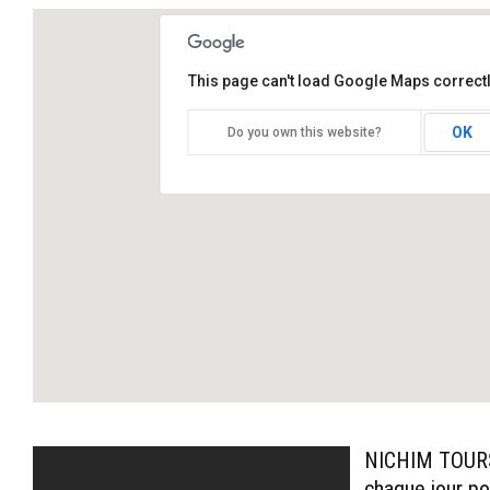
This page can't load Google Maps correctl
OK
Do you own this website?
GORGE DE LA VENTA ET LA
FOSSE DES PERROQUETS
NICHIM TOURS
chaque jour po