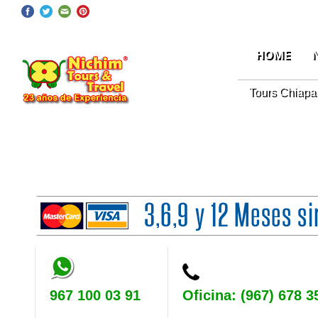
CHIAPAS DMC Operator
Wha
96710
RNT: 04070782547
HOME
Tours Chiapas
Tours DF
967 100 03 91
Oficina: (967) 678 3