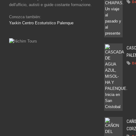
D
dell'ufficio, autisti e guide costante formazione.
Conozca también:
Yaxkin Centro Ecoturistico Palenque
CASC
PALEN
D
CAÑO
CORZO