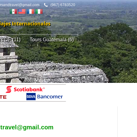
ursandtravel@gmail.com
(967) 6783520
iajes Internacionales
rs DF (11)
Tours Guatemala (6)
dtravel@gmail.com