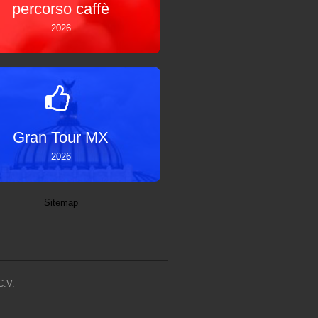
percorso caffè
2026
Gran Tour MX
2026
Sitemap
C.V.