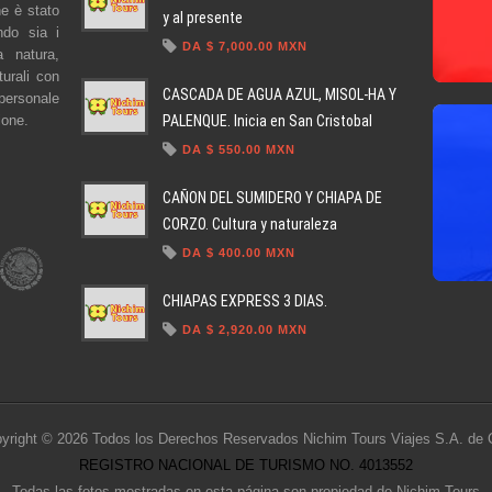
e è stato
y al presente
ndo sia i
DA $ 7,000.00 MXN
a natura,
turali con
CASCADA DE AGUA AZUL, MISOL-HA Y
 personale
PALENQUE. Inicia en San Cristobal
ione.
DA $ 550.00 MXN
CAÑON DEL SUMIDERO Y CHIAPA DE
CORZO. Cultura y naturaleza
DA $ 400.00 MXN
CHIAPAS EXPRESS 3 DIAS.
DA $ 2,920.00 MXN
yright © 2026 Todos los Derechos Reservados Nichim Tours Viajes S.A. de 
REGISTRO NACIONAL DE TURISMO NO. 4013552
Todas las fotos mostradas en esta página son propiedad de Nichim Tours