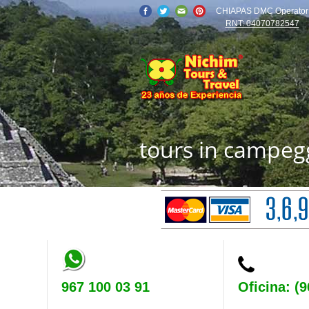
CHIAPAS DMC Operator
RNT: 04070782547
tours in campeg
967 100 03 91
Oficina: (9