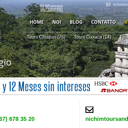
nichimto
Whatsapp
9671000391
HOME
NOI
BLOG
CONTATTO
V
Tours Chiapas (76)
Tours Oaxaca (14)
Tou
gio
67) 678 35 20
nichimtoursan